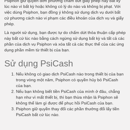
Psiphon giữ quyền đơn phương chấm dứt giấy phép này bất kỳ
lúc nào vì bất kỳ hoặc không có lý do nào và không bị phạt. Với
việc dùng Psiphon, bạn đồng ý không sử dụng dịch vụ dưới bất
cứ phương cách nào vi phạm các điều khoản của dịch vụ và giấy
phép.
Là người sử dụng, bạn được tự do chấm dứt thỏa thuận cấp phép
này bất cứ lúc nào bằng cách ngừng sử dụng bất kỳ và tất cả các
phần của dịch vụ Psiphon và xóa tất cả các thực thể của các ứng
dụng phần mềm từ thiết bị của bạn.
Sử dụng PsiCash
Nếu không có giao dịch PsiCash nào trong thiết bị của bạn
trong vòng một năm, Psiphon có quyền hủy bỏ PsiCash
của bạn.
Nếu bạn không biết tiền PsiCash của mình ở đâu, chẳng
hạn như vì mất thiết bị, thì bạn thừa nhận là Psiphon sẽ
không thể làm gì được để phục hồi PsiCash của bạn.
Psiphon giữ quyền thay đổi các phần thưởng đổi lấy tiền
PsiCash bất cứ lúc nào.