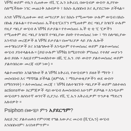
VPN ወይም ተኪን ሲጠቀሙ የቪ.ፒ.ኤን አቅራቢ በውሂብዎ ውስጥ ሊያየው
ስለሚችለው ነገር መጨነቅ አለብዎት ፣ ከእሱ ሊሰበስብ እና ሊያደርገው ይችላል።
አንድ VPN ሲጠቀሙ ወደ መሣሪያዎ እና ከእሱ የሚመጣው ሁሉም ውሂብ በእሱ
በኩል ያልፋል። የተመሰጠሩ ኤችቲቲፒአፕን የሚጠቀም ድር ጣቢያ ከጎበኙ ሁሉም
የዚያ ጣቢያ ውሂብ ለ VPN ይታያል። የተመሰጠሩ ኤች ቲ ቲ ፒ ፒዎችን
የሚጠቀም ድር ጣቢያ ከጎበኙ የጣቢያው ይዘት የተመሰጠረ ነው ፣ ግን ስለጣቢያው
አንዳንድ መረጃዎች ለ VPN ይታያል። በመሣሪያዎ ላይ ያሉ ሌሎች
መተግበሪያዎች እና አገልግሎቶች እንዲሁም የተመሰጠረ ወይም ያልተመሳጠረ
ውሂብ ያስተላልፋሉ። (ይህ ሁሉም VPNs ከሚሰጥበት ምስጠራ የተለየ መሆኑን
ልብ ይበሉ ፡፡ እዚህ የምንመለከተው በቪ.ፒ.ኤን. ቦይ
ውስጥ
ያልተመሰጠረ ወይም
ያልተሰበረው መረጃ ብቻ ነው) ፡፡
ላልተመዘገቡ አገልግሎቶች ለ VPN አቅራቢ የውሂብዎን ይዘቶች ማየት ፣
መሰብሰብ እና ማሻሻል ይችላል (ለምሳሌ ፣ ማስታወቂያዎችን ወደ ውስጥ
በማስገባት) ፡፡ ለተመሰጠረ መረጃ ፣ VPN ስለተጎበኙት ጣቢያዎች ወይም ስለተወሰ
actionsቸው እርምጃዎች ዲበ ውሂብ ለመሰብሰብ አሁንም ይቻላል ፡፡ እንዲሁም
ውሂብዎን ለሶስተኛ ወገኖች ሲያጋራ የቪ.ፒ.ኤን አቅራቢዎም ጥንቃቄ ማድረግ
አለብዎት ፡፡
Psiphon በውሂቦ ምን
አያደርግም
?
እዚህ ጋር ያልተጠቀሰ የምናባዊ የግል አውታረ መረብ (ቪፒኤን) ውሂብ
አንሰበስብም፣ አናስቀምጥም።