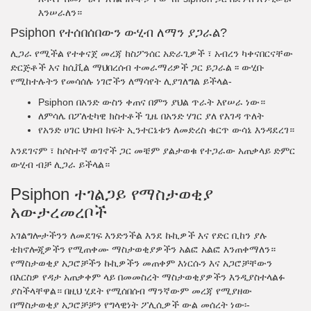
እንሠራለን።
Psiphon የተሰበሰበውን ውሂብ ለማን ያጋራል?
ሊጋራ የሚችል የተቀናጀ መረጃ ከስፖንሰር አድራጊዎች ፣ አብረን ካቀናበርናቸው
ድርጅቶች እና ከሲቪል ማህበረሰብ ተመራማሪዎች ጋር ይጋራል ፡፡ ውሂቡ
የሚከተሉትን የመሳሰሉ ነገሮችን ለማሳየት ሊያገለግል ይችላል-
Psiphon በአንድ ውስን ቀጠና በምን ያህል ጥራት እየሠራ ነው።
ለምሳሌ በፖለቲካዊ ክስተቶች ጊዜ በአንድ ሃገር ያለ የእገዳ ጥለት
የአንድ ሀገር ህዝብ ክፍት ኢንተርኔቱን ለመድረስ ቁርጥ ውሳኔ እንዳደረገ።
እንደገናም ፣ ከሶስተኛ ወገኖች ጋር መቼም ያልታወቁ የተጋራው አጠቃላይ ድምር
ውሂብ ብቻ ሊጋራ ይችላል።
Psiphon ተገልጋይ የማስታወቂያ
አውታረመረቦች
አገልግሎታችንን ለመደገፍ እንድንችል እንደ ኩኪዎች እና የድር ቢከን ያሉ
ቴክኖሎጂዎችን የሚጠቀሙ ማስታወቂያዎችን አልፎ አልፎ እንጠቀማለን።
የማስታወቂያ አጋሮቻችን ኩኪዎችን መጠቀም እነርሱን እና አጋሮቻቸውን
በእርስዎ የዳታ አጠቃቀም ላይ በመመስረት ማስታወቂያዎችን እንዲያስተላልፉ
ያስችላቸዋል። በዚህ ሂደት የሚሰበሰብ ማንኛውም መረጃ የሚያዘው
በማስታወቂያ አጋሮቻቻን የግላዊነት ፖሊሲዎች ውል መሰረት ነው፡-