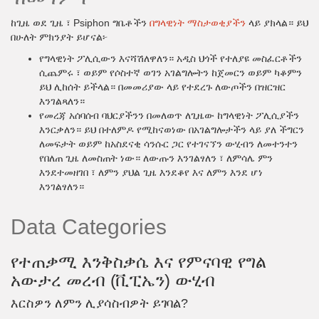
ከጊዜ ወደ ጊዜ ፣ Psiphon ግቤቶችን
በግላዊነት ማስታወቂያችን
ላይ ያክላል። ይህ
በሁለት ምክንያት ይሆናል፦
የግላዊነት ፖሊሲውን እናሻሽለዋለን። አዲስ ህጎች የተለያዩ መስፈርቶችን
ሲጨምሩ ፣ ወይም የሶስተኛ ወገን አገልግሎትን ከጀመርን ወይም ካቆምን
ይህ ሊከሰት ይችላል። በመመሪያው ላይ የተደረጉ ለውጦችን በዝርዝር
እንገልጻለን።
የመረጃ አሰባሰብ ባህርያችንን በመለወጥ ለጊዜው ከግላዊነት ፖሊሲያችን
እንርቃለን። ይህ በተለምዶ የሚከናወነው በአገልግሎታችን ላይ ያለ ችግርን
ለመፍታት ወይም ከአስደናቂ ሳንሱር ጋር የተገናኘን ውሂብን ለመተንተን
የበለጠ ጊዜ ለመስጠት ነው። ለውጡን እንገልፃለን ፣ ለምሳሌ ምን
እንደተመዘገበ ፣ ለምን ያህል ጊዜ እንደቆየ እና ለምን እንደ ሆነ
እንገልፃለን።
Data Categories
የተጠቃሚ እንቅስቃሴ እና የምናባዊ የግል
አውታረ መረብ (ቪፒኤን) ውሂብ
እርስዎን ለምን ሊያሳስብዎት ይገባል?