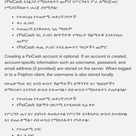
የPsiCash አገልጋይ የሚከተሉትን ጨምሮ የሥርዓቱን ሥራ ለማስጀመር
የሚያስችለውን መረጃ ያከማቻል፦
የተመነጩ የተጠቃሚ መድረሻ ቦኖዎች
ቀሪ ሒሳብ
የመጨረሻ እንቅስቃሴ ጊዜ ማህተም
የPsiCash ገቢ ታሪክ፤ ለየትኛዎቹ ተግባራት ሽልማቶቹ እንደተሰጡ
ጨምሮ
የPsiCash ወጪ ታሪክ፤ የተፈጸሙትን ግዢዎችን ጨምሮ
Creating a PsiCash account is optional. If an account is created,
account-specific information such as username, password, and
email address (if provided) are stored on the server. When logged
in to a Psiphon client, the username is also stored locally.
በተጠቃሚው ድር አሳሽ ውስጥ ሽልማቶችን ለማግኘት እና ግsesዎችን
ለማከናወን አንዳንድ ውሂብ ይቀመጣል። ይህ ውሂብ የሚከተሉትን ያጠቃልላል፦
የተመነጩ የተጠቃሚ መድረሻ ቦኖዎች
የPsiCash ሽልማት በድጋሚ እንዲወሰድ ሲፈቀድ
የሥርዓት ጤና እና ደህንነት ለመከታተል የሥርዓት እንቅስቃሴ ውሂብ ይሠበሰባል
እና ይጠራቀማል። ይህ ውሂብ የሚከተሉትን ያካትታል፦
የተጠቃሚ ሀገር
ቀሪ ሒሳብ