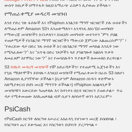
ውስጥ ኩኪዎች በማጥፋት ከዚህ አማራጭ ራስዎን ሊያወጡ ይችላሉ።
የማጠራቀሚያ መዳረሻ መዝገብ
እንደ የድረ ገጽ ፋይሎች እና የPsiphon አገልጋይ ማግኛ ዝርዝሮች ያሉ ሀብቶችን
ለማጠራቀም Amazon S3ን እንጠቀማለን። አንዳንዴ ለእነኚህ መዛግበት
የማውረጃ መዝገቦችን እናነቃለን። እነዚህን መዛግብት መተንተን ”ምን ያህል
ተጠቃሚዎች የአገልጋይ ማግኛ ዝርዝሮችን ማውረድ ጀምረው አልጨረሱም？” ፣
“የወረደው ዳታ በድረ ገጹ ሀብቶች እና በአገልጋይ ማግኛ መካከል እንዴት ነው
የሚካፈለው？” እና “አጥቂ በድረ ገጾቻችን ላይ ያገልግሎት ክልከላ ጥቃት
ለመፈጸም እየሞከረ ነው？” እና የመሳሰሉትን ጥያቄዎች ለመመለስ ይረዳናል።
S3
የበኬት መዳረሻ መዝገቦች
የIP አድራሻዎችን፣ የተጠቃሚ ኤጀንቶችን እና
የጊዜ ማህተሞችን ይይዛሉ። እንዚህ መዝገቦች የሚጠራቀሙት በራሱ S3 ስለሆነ
Amazon ሊያገኛቸው ይችላል። (ቢሆንም Amazon ሰነዱን ቀድሞውኑ
ስለሚያቀርብ ይህን መረጃ ማግኘት ይችላል።) የPsiphon አበልጻጊዎች
መዝገቦቹን አውርደው ካጠቃለሉ እና ከተነተኑ በኋላ ዝርዝሩን ያጠፉታል። ጥሬ
ዳታ የሚቀመጠው እስኪጠቃለል ብቻ ሲሆን ለሶስተኛ ወገን አይጋራም።
PsiCash
የPsiCash ስርዓት ለስርዓቱ አሠራር አስፈላጊ የሆነውን መረጃ ይሰበስባል ፣
የስርዓቱን ጤና ይቆጣጠር እና የስርዓቱን ደህንነት ያረጋግጣል ፡፡