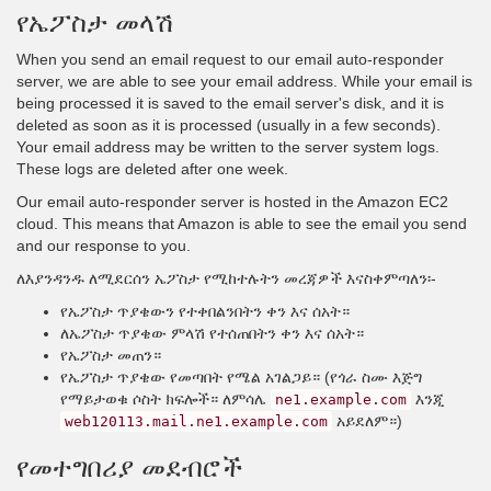
የኤፖስታ መላሽ
When you send an email request to our email auto-responder
server, we are able to see your email address. While your email is
being processed it is saved to the email server's disk, and it is
deleted as soon as it is processed (usually in a few seconds).
Your email address may be written to the server system logs.
These logs are deleted after one week.
Our email auto-responder server is hosted in the Amazon EC2
cloud. This means that Amazon is able to see the email you send
and our response to you.
ለእያንዳንዱ ለሚደርሰን ኤፖስታ የሚከተሉትን መረጃዎች እናስቀምጣለን፡-
የኤፖስታ ጥያቄውን የተቀበልንበትን ቀን እና ሰአት።
ለኤፖስታ ጥያቄው ምላሽ የተሰጠበትን ቀን እና ሰአት።
የኤፖስታ መጠን።
የኤፖስታ ጥያቄው የመጣበት የሜል አገልጋይ። (የጎራ ስሙ እጅግ
የማይታወቁ ሶስት ክፍሎች። ለምሳሌ
እንጂ
ne1.example.com
አይደለም።)
web120113.mail.ne1.example.com
የመተግበሪያ መደብሮች