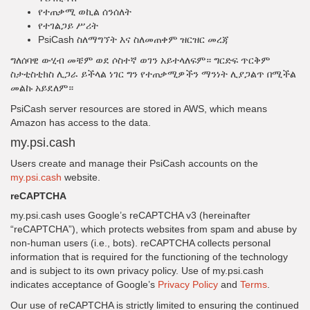
የተጠቃሚ ወኪል ሰንሰለት
የተገልጋይ ሥሪት
PsiCash ስለማግኘት እና ስለመጠቀም ዝርዝር መረጃ
ግለሰባዊ ውሂብ መቼም ወደ ሶስተኛ ወገን አይተላለፍም። ግርድፍ ጥርቅም
ስታቲስቲክስ ሊጋራ ይችላል ነገር ግን የተጠቃሚዎችን ማንነት ሊያጋልጥ በሚችል
መልኩ አይደለም።
PsiCash server resources are stored in AWS, which means
Amazon has access to the data.
my.psi.cash
Users create and manage their PsiCash accounts on the
my.psi.cash
website.
reCAPTCHA
my.psi.cash uses Google’s reCAPTCHA v3 (hereinafter
“reCAPTCHA”), which protects websites from spam and abuse by
non-human users (i.e., bots). reCAPTCHA collects personal
information that is required for the functioning of the technology
and is subject to its own privacy policy. Use of my.psi.cash
indicates acceptance of Google’s
Privacy Policy
and
Terms
.
Our use of reCAPTCHA is strictly limited to ensuring the continued