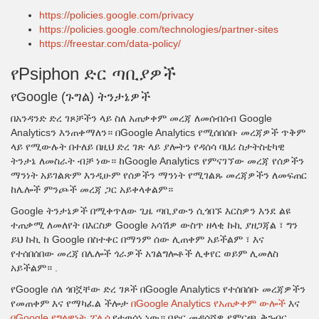
https://policies.google.com/privacy
https://policies.google.com/technologies/partner-sites
https://freestar.com/data-policy/
የPsiphon ድር ጣቢያዎች
የGoogle (ጉግል) ትንታኔዎች
በአንዳንድ ድረ ገጾቻችን ላይ ስለ አጠቃቀም መረጃ ለመሰብሰብ Google
Analyticsን እንጠቀማለን። በGoogle Analytics የሚሰበሰቡ መረጃዎች ጥቅም
ላይ የሚውሉት በተለይ በዚህ ድረ ገጽ ላይ ያሎትን የዳሰሳ ባህሪ ስታትስቲካዊ
ትንታኔ ለመስራት ብቻ ነው። ከGoogle Analytics የምናገኘው መረጃ የሰዎችን
ማንነት አይገልጽም እንዲሁም የሰዎችን ማንነት የሚገልጹ መረጃዎችን ለመፍጠር
ከሌሎች ምንጮች መረጃ ጋር አይቀላቀልም።
Google ትንታኔዎች በሚቀጥለው ጊዜ ጣቢያውን ሲጎበኙ እርስዎን እንደ ልዩ
ተጠቃሚ ለመለየት በእርስዎ Google አሳሽዎ ውስጥ ዘላቂ ኩኪ ያዘጋጃል ፣ ግን
ይህ ኩኪ ከ Google በስተቀር በማንም ሰው ሊጠቀም አይችልም ፣ እና
የተሰበሰበው መረጃ በሌሎች ጎራዎች አገልግሎቶች ሊቀየር ወይም ሊመለስ
አይችልም። .
የGoogle ሰለ ጎበኟቸው ድረ ገጾች በGoogle Analytics የተሰበሰቡ መረጃዎችን
የመጠቀም እና የማካፈል ችሎታ
በGoogle Analytics የአጠቃቀም ውሎች
እና
በGoogle የግላዊነት ፖሊሲ
የተወሰነ ነው። በድር መዳሰሻዎ የምርጫ ቅንብር