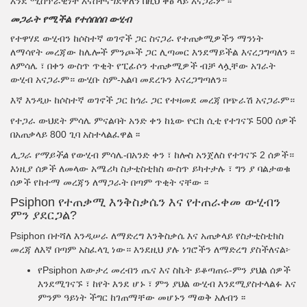
እንደ ሚስጥራዊነት እናስተናግደዋለን በዚህ ቅፅ ላይ አናጋራም ፡፡
መጋራት የሚችል የተሰበሰበ ውሂብ
የተዋሃደ ውሂብን ከሶስተኛ ወገኖች ጋር ስናጋራ የተጠቃሚዎችን ማንነት
ለማሳየት መረጃው ከሌሎች ምንጮች ጋር ሊጣመር እንደማይችል እናረጋግጣለን ፡፡
ለምሳሌ ፣ በቀን ውስጥ ጥቂት የፒፊሶን ተጠቃሚዎች ብቻ ላሏቸው አገራት
ውሂብ አናጋራም። ውሂቡ ስም-አልባ መደረጉን እናረጋግጣለን።
እኛ እንዲሁ ከሶስተኛ ወገኖች ጋር ከጎራ ጋር የተዛመደ መረጃ በጭራሽ አናጋራም።
የተጋራ ውህደት ምሳሌ ምናልባት አንድ ቀን ከኒው ዮርክ ሲቲ የተገናኙ 500 ሰዎች
በአጠቃላይ 800 ጊባ አስተላልፈዋል ፡፡
ሊጋራ የማይችል
የውሂብ ምሳሌ-በአንድ ቀን ፣ ከሎስ አንጀለስ የተገናኙ 2 ሰዎች።
እነዚያ ሰዎች ለመላው አሜሪካ ስታቲስቲክስ ውስጥ ይካተታሉ ፣ ግን ያ ባልታወቁ
ሰዎች የከተማ መረጃን ለማጋራት በጣም ጥቂት ናቸው ፡፡
Psiphon የተጠቃሚ እንቅስቃሴን እና የተጠራቀመ ውሂብን
ምን ያደርጋል?
Psiphon በተሻለ እንዲሠራ ለማድረግ እንቅስቃሴ እና አጠቃላይ የስታቲስቲክስ
መረጃ ለእኛ በጣም አስፈላጊ ነው። እንደዚህ ያሉ ነገሮችን ለማድረግ ያስችለናል፦
የPsiphon አውታረ መረብን ጤና እና ስኬት ይቆጣጠሩ-ምን ያህል ሰዎች
እንደሚገናኙ ፣ ከየት እንደ ሆኑ ፣ ምን ያህል ውሂብ እንደሚያስተላልፉ እና
ምንም ዓይነት ችግር ከገጠማቸው መሆኑን ማወቅ አለብን ፡፡