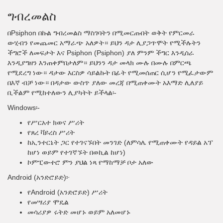
ግብረመልስ
በPsiphon በኩል ግብረመልስ ማስገባትን በሚመርጡበት ወቅት የምርመራ
ውሂብን የመጨመር አማራጭ አለዎት። ይህን ዳታ ሊያጋጥሞት የሚችሉትን
ችግሮች ለመፍታት እና Psiphon (Psiphon) ያለ ምንም ችግር እንዲሰራ
እንዲያግዘን እንጠቀምበታለም። ይህንን ዳታ መላክ ሙሉ በሙሉ በምርጫ
የሚደረግ ነው። ዳታው እርስዎ ሳይልኩት በፊት የሚመሰጠር ሲሆን የሚፈታውም
በእኛ ብቻ ነው። በዳታው ውስጥ ያለው መረጃ በሚጠቀሙት አእማድ ሊለያይ
ቢችልም የሚከተለውን ሊያካትት ይችላል፡-
Windows፡-
የሥርአተ ክወና ሥሪት
የጸረ ቫይረስ ሥሪት
ከኢንተርኔት ጋር የተገናኙበት መንገድ (ለምሳሌ የሚጠቀሙት የዳይል አፕ
ከሆነ ወይም የተገኛኙት በወኪል ከሆነ)
ኮምፒውተሮ ምን ያህል ነጻ የማከማቻ ቦታ አለው
Android (አንድሮይድ)፦
የAndroid (አንድሮይድ) ሥሪት
የመሣሪያ ሞዴል
መሳሪያዎ ሩትድ መሆኑ ወይም አለመሆኑ