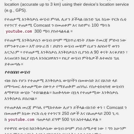
location (accurate up to 3 km) using their device's location service
(e.g., GPS).
የተጠቃሚ እንቅስቃሴ ውሂብ ምሳሌ ሊሆን ይችላል በአንድ ጊዜ ከኒው ዮርክ ሲቲ
የተገናኘ ተጠቃሚ Comcast ን በመጠቀም እና ከድምሩ 100 ሜባ ከ
300 ሜባ ያስተላልፋል ፡፡
youtube.com
የተጠቃሚ እንቅስቃሴን ውሂብ በጣም ሚስጥራዊነት ያለው የመረጃ ምድብ ነው
የምንቆጥረው። እኛ በጭራሽ ፣ ይህንን ውሂብ መቼም ቢሆን ለሶስተኛ ወገን
አናጋራም ፡፡ የተጠቃሚ እንቅስቃሴ እንቅስቃሴን ቢያንስ ለ 90 ቀናት እናቆያለን ፣
እናጠናለን ከዚያ በኋላ እንሰርዘዋለን። የዚያ ውሂብ ምትኬዎች ለተወሰነ ጊዜ
ይቀመጣሉ።
የተሰበሰበ ውሂብ
ብዙ ስሱ የሆኑ የተጠቃሚ እንቅስቃሴ ውሂቦችን በመውሰድ እና በአንድ ላይ
በማጣመር ለተጠቃሚው በቀጥታ የማይጠቅም ጠንካራ የስታቲስቲካዊ ውሂብን
ለማዋሃድ ውሂቡ “ተደባልቋል። ከጠቅላላው በኋላ የተጠቃሚው እንቅስቃሴ
እንቅስቃሴ ይሰረዛል።
የተጠቃለለ መረጃ ምሳሌ የሚከተለው ሊሆን ይችላል-በአንድ ቀን ፣ Comcast ን
በመጠቀም ከኒው ዮርክ ሲቲ የተገናኙ 250 ሰዎች እና በአጠቃላይ 200 ጊ.ባ.
ከ
ባጠቃላይ ደግሞ 500 ጊባ አስተላልፈዋል ፡፡
youtube.com
የተዋሃደ ውሂብ ከእንቅስቃሴው ውሂብ በጣም ያነሰ ስሜታዊ ነው ፣ ግን አሁንም