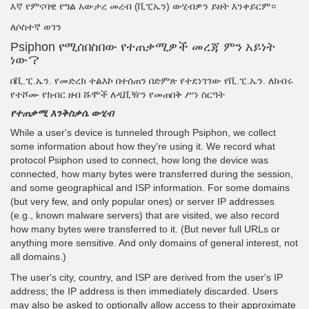
እኛ የምናባዊ የግል አውታረ መረብ (ቪፒኤን) ውሂብዎን ይዘት እንቀይርም።
ለሶስተኛ ወገን
Psiphon የሚሰበስበው የተጠቃሚዎች መረጃ ምን አይነት
ነው？
በቪ.ፒ.ኤን. የመድረክ ተልእኮ በተሰጠን በድምጽ የተደነገገው የቪ.ፒ.ኤን. ለክብሩ
የተሾሙ የክብር ዘብ ሹሞች ለዲቪዥን የመጠበቅ ሥነ ስርዓት
የተጠቃሚ እንቅስቃሴ ውሂብ
While a user's device is tunneled through Psiphon, we collect
some information about how they're using it. We record what
protocol Psiphon used to connect, how long the device was
connected, how many bytes were transferred during the session,
and some geographical and ISP information. For some domains
(but very few, and only popular ones) or server IP addresses
(e.g., known malware servers) that are visited, we also record
how many bytes were transferred to it. (But never full URLs or
anything more sensitive. And only domains of general interest, not
all domains.)
The user's city, country, and ISP are derived from the user's IP
address; the IP address is then immediately discarded. Users
may also be asked to optionally allow access to their approximate