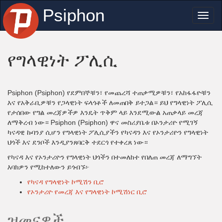
Psiphon
Toggl
naviga
የግላዊነት ፖሊሲ
Psiphon (Psiphon) የደምበኞቹን፣ የመጨረሻ ተጠቃሚዎቹን፣ የአከፋፋዮቹን
እና የአቅራቢዎቹን የጋላዊነት ፍላጎቶች ለመጠበቅ ይተጋል። ይህ የግላዊነት ፖሊሲ
የታሰበው የግል መረጃዎችዎ እንዴት ጥቅም ላይ እንደሚውል አጠቃላይ መረጃ
ለማቅረብ ነው። Psiphon (Psiphon) ዋና መስሪያቤቱ በኦንታሪዮ የሚገኝ
ካናዳዊ ኩባንያ ሲሆን የግላዊነት ፖሊሲያችን የካናዳን እና የኦንታሪዮን የግላዊነት
ህጎች እና ደንቦች እንዲያንጸባርቅ ተደርጎ የተቀረጸ ነው።
የካናዳ እና የኦንታሪዮን የግላዊነት ህጎችን በተመለከተ የበለጠ መረጃ ለማግኘት
እባክዎን የሚከተለውን ይጎብኙ፦
የካናዳ የግላዊነት ኮሚሽን ቢሮ
የኦንታሪዮ የመረጃ እና የግላዊነት ኮሚሽነር ቢሮ
ዝመናዎች