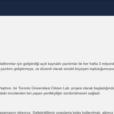
atformlar için geliştirdiği açık kaynaklı yazılımlar ile her hafta 3 milyon
iyi yazılımı geliştirmeye, ve düzenli olarak sürekli büyüyen topluluğumuz
iphon, bir Toronto Üniversitesi Citizen Lab. projesi olarak başladığında
aki öncülerden biri yapan yenilikçiliğin sürdürülmesini sağladı.
 yaşamasını istiyoruz. Geliştirdiğimiz uygulama kolay kullanılmalı, ağımı