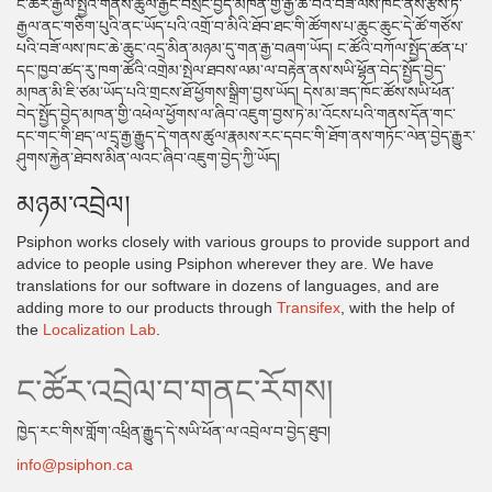
ང་ཚོར་རྒྱལ་སྤྱིའི་གནས་ཚུལ་རྒྱང་བསྲིང་བྱེད་མཁན་གྱི་རྒྱ་ཆེ་བའི་བཟོ་ལས་ཁང་ནས་རྩིས་ཏེ་
རྒྱལ་ནང་གཅིག་པུའི་ནང་ཡོད་པའི་འགྲོ་བ་མིའི་ཐོབ་ཐང་གི་ཚོགས་པ་ཆུང་ཆུང་དེ་ཚོ་གཙོས་
པའི་བཟོ་ལས་ཁང་ཆེ་ཆུང་འདྲ་མིན་མཉམ་དུ་གན་རྒྱ་བཞག་ཡོད། ང་ཚོའི་བཀོལ་སྤྱོད་ཚན་པ་
དང་ཁྱབ་ཚད་རུ་ཁག་ཚོའི་འགྲེམ་སྤེལ་ཐབས་ལམ་ལ་བརྟེན་ནས་སཡི་ཕྷོན་བེད་སྤྱོད་བྱེད་
མཁན་མི་ཇི་ཙམ་ཡོད་པའི་གྲངས་ཐོ་ཕྱོགས་སྒྲིག་བྱས་ཡོད། དེས་མ་ཟད་ཁོང་ཚོས་སཡི་ཕོན་
བེད་སྤྱོད་བྱེད་མཁན་གྱི་འཕེལ་ཕྱོགས་ལ་ཞིབ་འཇུག་བྱས་ཏེ་མ་འོངས་པའི་གནས་དོན་གང་
དང་གང་གི་ཐད་ལ་དྲྭ་རྒྱ་རྒྱུད་དེ་གནས་ཚུལ་རྣམས་རང་དབང་གི་ཐོག་ནས་གཏོང་ལེན་བྱེད་རྒྱུར་
ཤུགས་རྐྱེན་ཐེབས་མིན་ལའང་ཞིབ་འཇུག་བྱེད་ཀྱི་ཡོད།
མཉམ་འབྲེལ།
Psiphon works closely with various groups to provide support and
advice to people using Psiphon wherever they are. We have
translations for our software in dozens of languages, and are
adding more to our products through
Transifex
, with the help of
the
Localization Lab
.
ང་ཚོར་འབྲེལ་བ་གནང་རོགས།
ཁྱེད་རང་གིས་གློག་འཕྲིན་རྒྱུད་དེ་སཡི་ཕོན་ལ་འབྲེལ་བ་བྱེད་ཐུབ།
info@psiphon.ca