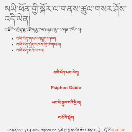
སཡི་ཕོན་གྱི་སྐོར་ལ་གནས་ཚུལ་གསར་ཤོས་
འདི་ལེན།
ང་ཚོའི་འཕྲིན་ཐུང་ཐོ་གཞུང་ལ་མཉམ་ཞུགས་གནང་རོགས།:
སཡི་ཕོན་གསལ་བསྒྲགས་ཁག
སཡི་ཕོན་སྤྱོད་མཁན་གྱི་ཚོགས་པ།
སཡི་ཕོན་བཟོ་མཁན།
སཡི་ཕོན་ཕབ་ལེན།
Psiphon Guide
ཡང་སེ་སྐུལ་བའི་དྲི་བ།
ང་ཚོའི་སྐོར།
པར་སྐྲུན་བདག་དབང་། 2026 Psiphon Inc. དྲྭ་ཚིགས་ཀྱི་ནང་དོན་ཆོག་མཆན་ལག་ཁྱེར་འདིའི་འོག
CC-BY