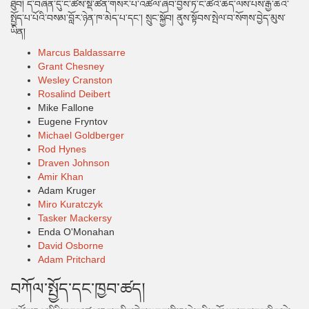
ཐུབ། དེ་བཞིན་དུ་ང་ཚོས་སྡེ་ཚན་གསར་པ་འཚོལ་ཞིབ་བྱས་ཏེ་ང་ཚོའི་ཆེད་ལས་པས་རྒྱ་ཆེའི་
སྤྱོད་པ་པོའི་བསམ་བློར་ཉེན་ཁ་མེད་པ་དང་། སྲུང་སྐྱོབ། ནུས་སྟོབས་སྤེལ་བ་སོགས་བྱེད་མུས་
ཡིན།
Marcus Baldassarre
Grant Chesney
Wesley Cranston
Rosalind Deibert
Mike Fallone
Eugene Fryntov
Michael Goldberger
Rod Hynes
Draven Johnson
Amir Khan
Adam Kruger
Miro Kuratczyk
Tasker Mackersy
Enda O'Monahan
David Osborne
Adam Pritchard
བཀོལ་སྤྱོད་དང་ཁྱབ་ཚད།