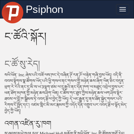
Psiphon
Toggl
naviga
ང་ཚོའི་སྐོར།
ང་ཚོ་སུ་རེད།
སཡི་ཕོན་ Inc.ཞེས་པའི་བཟོ་ལས་ཁང་དེ་བཞིན་ཊོ་རན་ཌོ་ལ་རྟེན་གཞི་བྱས་ཡོད། འདི་ནི་
བབས་སྟེགས་སྣ་ཚོགས་ཡོད་པའི་ཕྱི་གསལ་ནང་གསལ་གྱི་མཉེན་ཆས་ཞིག་ཡིན་ཅིང་བདུན་
ཕྲག་རེ་རེའི་ནང་དུ་མི་ས་ཡ་3ལྷག་ཙམ་ལ་དྲྭ་རྒྱའི་ནང་དོན་ཁག་ལ་མཐུད་འབྲེལ་བྱས་པར་
ཕན་ཐོག་མཁན་གྱི་མཉེན་ཆས་ཤིག་ཡིན། ང་ཚོས་གང་ཐུབ་ཀྱིས་མཉེན་ཆས་ཡག་ཤོས་སྟེར་
ཐབས་ལ་བློ་ཁ་སྒྲིམས་ཏེ་འབད་རྩོལ་བྱེད་ཀྱི་ཡོད། དེ་ཡང་རྒྱུན་དུ་ནས་ཐོན་སྐྱེད་གསར་པའི་
རིགས་ངོ་སྤྲོད་དང་། འཛམ་གླིང་མི་མང་རྣམས་ཀྱི་འདོད་དོན་འགྲུབ་པར་འབད་རྩོལ་ལྷོད་མེད་
བྱེད་ཀྱི་ཡོད།
འགན་འཛིན་རུ་ཁག
སྐུ་ཞབས་མཡེ་ཁལ། ཧཱལ་ Michael Hull མཆོག་ནི་སཡི་ཕོན་ Inc.གྱི་ཚོགས་གཙོ་རེད།