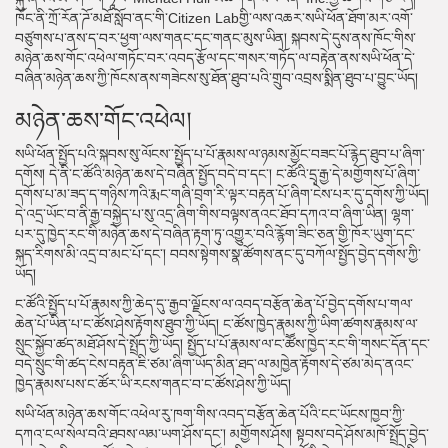
ཁོང་ནི་ཀྲོ་རོན་ཌོ་མཐོ་སློབ་ནང་གི་Citizen Labགྱི་ལས་འཆར་སཡི་ཕོན་ཐོག་མར་འགོ་
བཙུགས་པ་ནས་ད་བར་ཕྱག་ལས་གནང་དང་གནང་མུས་ཡིན། སྐབས་དེ་དུས་ནས་ཁོང་གིས་
མཉེན་ཆས་གོང་འཕེལ་གཏོང་བར་འབད་རྩོལ་དང་གསར་གཏོད་ལ་བརྟེན་ནས་སཡི་ཕོན་དེ་
བཞིན་མཉེན་ཆས་ཀྱི་ཁོངས་ནས་གཟེངས་སུ་ཐོན་ཐུབ་པའི་གྲུབ་འབྲས་སྨིན་ཐུབ་པ་བྱུང་ཡོད།
མཉེན་ཆས་གོང་འཕེལ།
སཡི་ཕོན་སྤྱོད་པའི་སྐབས་སུ་ལོངས་་སྤྱོད་པ་པོ་རྣམས་ལ་ཉམས་མྱོང་བཟང་པོ་རྙེད་ཐུབ་པ་ཞིག་
དགོས། དེ་ནི་ང་ཚོའི་མཉེན་ཆས་དེ་བཞིན་སྤྱོད་བདེ་བ་དང་། ང་ཚོའི་དྲྭ་རྒྱ་དེ་མགྱོགས་པོ་ཞིག་
དགོས་པ་མ་ཟད་ད་གཉིས་ཀའི་རྨང་གཞི་བྲག་རི་ལྟར་བརྟན་པོ་ཞིག་ངེས་པར་དུ་དགོས་ཀྱི་ཡོད།
དེ་འདྲ་ཡོང་བ་ནི་རྒྱ་བསྐྱེད་པ་སུ་འདྲ་ཞིག་གིས་བལྟས་ནའང་ཐོབ་དཀའ་བ་ཞིག་ཡིན། ལྷག་
པར་དུ་ཁྱེད་རང་གི་མཉེན་ཆས་དེ་བཞིན་རྟག་ཏུ་འགྱུར་བའི་རྙོག་ཟིང་ཅན་གྱི་ཁོར་ཡུག་དང་
སྐད་རིགས་མི་འདྲ་བ་མང་པོ་དང་། བབས་སྟེགས་སྣ་ཚོགས་ནང་དུ་བཀོལ་སྤྱོད་བྱེད་དགོས་ཀྱི་
ཡོད།
ང་ཚོའི་སྤྱོད་པ་པོ་རྣམས་ཀྱི་ཆེད་དུ་་རྒྱབ་ལྗོངས་ལ་འབད་བརྩོན་ཆེན་པོ་བྱེད་དགོས་པ་གལ་
ཆེན་པོ་ཡིན་པ་ང་ཚོས་ཤེས་རྟོགས་ཐུབ་ཀྱི་ཡོད། ང་ཚོས་ཁྱེད་རྣམས་ཀྱི་ཡིག་ཚགས་རྣམས་ལ་
སྲུང་སྐྱོབ་ཚད་མཐོ་ཤོས་དེ་སྤྲོད་ཀྱི་ཡོད། སྤྱོད་པ་པོ་རྣམས་ལ་ང་ཚཽས་ཁྱེད་རང་གི་གསང་དོན་དང་
བདེ་སྲུང་གི་ཚད་ངེས་བརྟན་ཇི་ཙམ་ཞིག་ཡོད་མིན་ཐད་ལ་མཁྱེན་རྟོགས་དེ་ཙམ་མེད་ནའང་
ཁྱེད་རྣམས་པས་ང་ཚོར་ཡི་རངས་གནང་བ་ང་ཚོས་ཤེས་ཀྱི་ཡོད།
སཡི་ཕོན་མཉེན་ཆས་གོང་འཕེལ་རུ་ཁག་གིས་འབད་བརྩོན་ཆེན་པོའི་ངང་ཡོངས་ཁྱབ་ཀྱི་
དཀའ་ངལ་སེལ་བའི་ཐབས་ལམ་ཡག་ཤོས་དང་། མགྱོགས་ཤོས། སྟབས་བདེ་ཤོས་མཁོ་སྤྲོད་བྱེད་