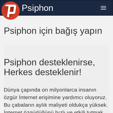
Psiphon
Toggl
naviga
Psiphon için bağış yapın
Psiphon desteklenirse,
Herkes desteklenir!
Dünya çapında on milyonlarca insanın
özgür İnternet erişimine yardımcı oluyoruz.
Bu çabaların aylık maliyeti oldukça yüksek.
İnternet özgürlüğünü hızlı ve etkili tutmak